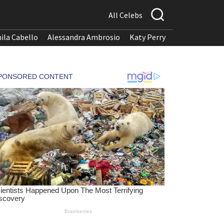
All Celebs
ila Cabello
Alessandra Ambrosio
Katy Perry