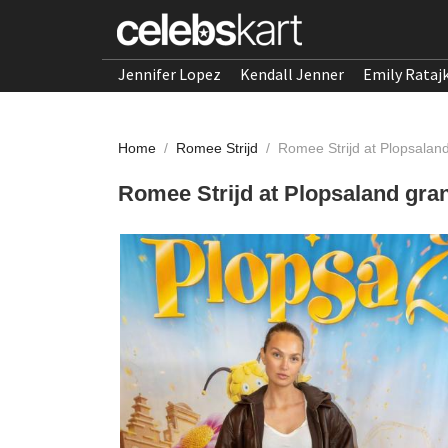
Jennifer Lopez
Kendall Jenner
Emily Rataj
Home
/
Romee Strijd
/
Romee Strijd at Plopsalan
Romee Strijd at Plopsaland gra