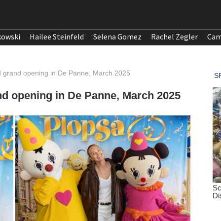
kowski
Hailee Steinfeld
Selena Gomez
Rachel Zegler
Cam
d grand opening in De Panne, March 2025
nd opening in De Panne, March 2025