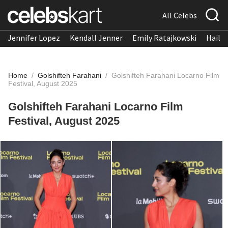
All Celebs
Jennifer Lopez
Kendall Jenner
Emily Ratajkowski
Hailee
Home
/
Golshifteh Farahani
/
Golshifteh Farahani Locarno Film
Festival, August 2025
Golshifteh Farahani Locarno Film
Festival, August 2025