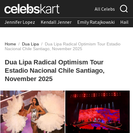
All Celebs
Jennifer Lopez
Kendall Jenner
Emily Ratajkowski
Hailee
Home
/
Dua Lipa
/
Dua Lipa Radical Optimism Tour Estadio
Nacional Chile Santiago, November 2025
Dua Lipa Radical Optimism Tour
Estadio Nacional Chile Santiago,
November 2025