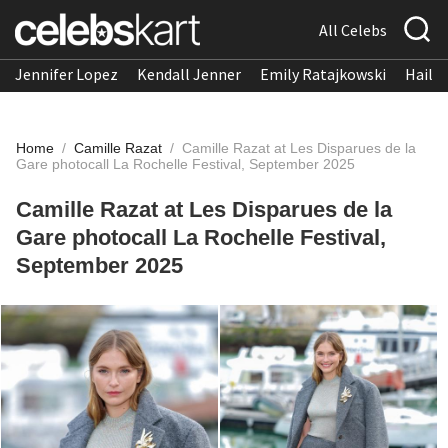
All Celebs
Jennifer Lopez
Kendall Jenner
Emily Ratajkowski
Hailee
Home
/
Camille Razat
/
Camille Razat at Les Disparues de la
Gare photocall La Rochelle Festival, September 2025
Camille Razat at Les Disparues de la
Gare photocall La Rochelle Festival,
September 2025